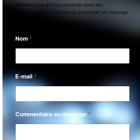
N’hésitez pas à nous contacter avec les
coordonnées ci-dessous ou à envoyer un message
via le formulaire.
Nom
*
E-mail
*
Commentaire ou message
*