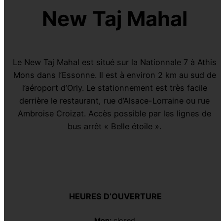
New Taj Mahal
Le New Taj Mahal est situé sur la Nationnale 7 à Athis
Mons dans l’Essonne. Il est à environ 2 km au sud de
l’aéroport d’Orly. Le stationnement est très facile
derrière le restaurant, rue d’Alsace-Lorraine ou rue
Ambroise Croizat. Accès possible par les lignes de
bus arrêt « Belle étoile ».
HEURES D’OUVERTURE
Mon:
closed