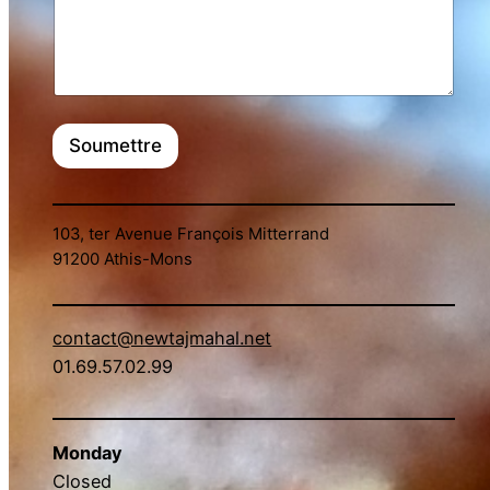
Soumettre
103, ter Avenue François Mitterrand
91200 Athis-Mons
contact@newtajmahal.net
01.69.57.02.99
Monday
Closed