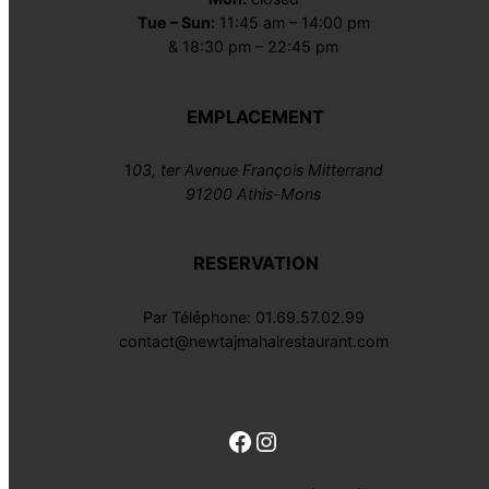
Tue – Sun:
11:45 am – 14:00 pm
& 18:30 pm – 22:45 pm
EMPLACEMENT
1
03, ter Avenue François Mitterrand
91200 Athis-Mons
RESERVATION
Par Téléphone: 01.69.57.02.99
contact@newtajmahalrestaurant.com
Facebook
Instagram