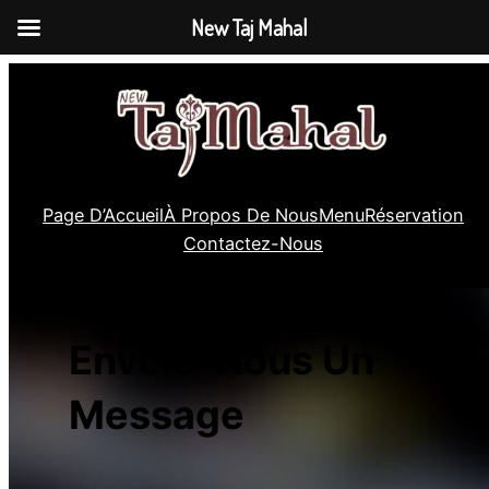
New Taj Mahal
Skip
to
content
Page D’Accueil
À Propos De Nous
Menu
Réservation
Contactez-Nous
Envoie-Nous Un
Message