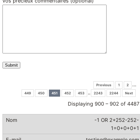
vos précieux commentaires (optional)
…
Previous
1
2
..
449
450
451
452
453
2243
2244
Next
Displaying 900 – 902 of 4487
-1 OR 2+252-252-
1=0+0+0+1
testing@example.com