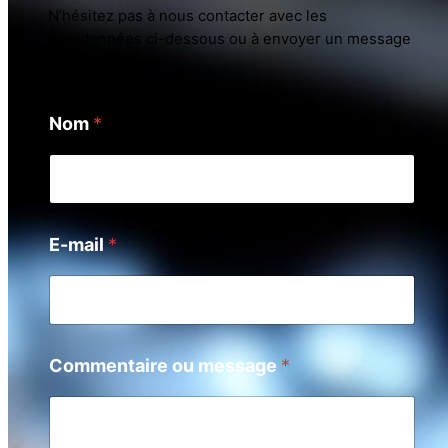
N’hésitez pas à nous contacter avec les
coordonnées ci-dessous ou à envoyer un message
via le formulaire.
Nom
*
E-mail
*
Commentaire ou message
*