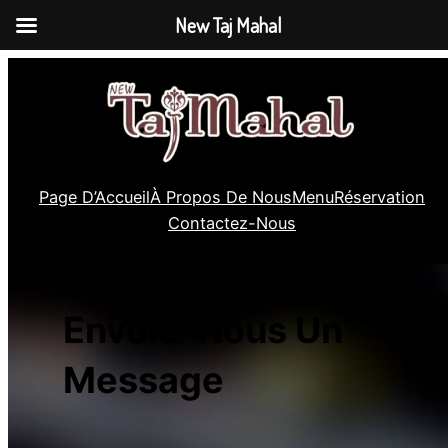
New Taj Mahal
Skip
to
content
Page D’Accueil
À Propos De Nous
Menu
Réservation
Contactez-Nous
Envoie-Nous Un
Message