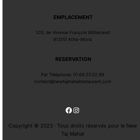
EMPLACEMENT
1
03, ter Avenue François Mitterrand
91200 Athis-Mons
RESERVATION
Par Téléphone: 01.69.57.02.99
contact@newtajmahalrestaurant.com
Facebook
Instagram
Copyright © 2023 · Tous droits réservés pour le New
Taj Mahal