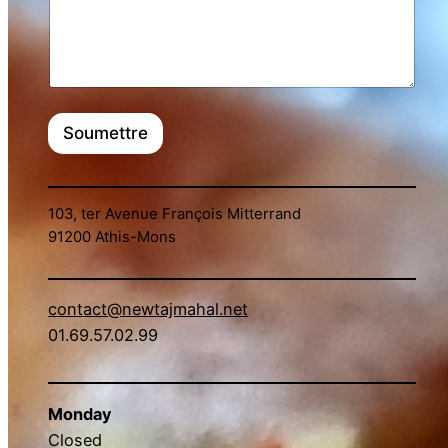
Soumettre
103, ter Avenue François Mitterrand
91200 Athis-Mons
contact@newtajmahal.net
01.69.57.02.99
Monday
Closed