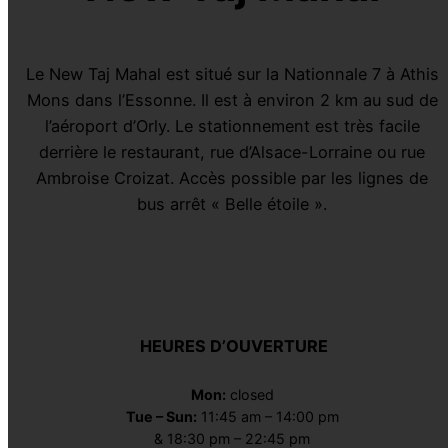
Le New Taj Mahal est situé sur la Nationnale 7 à Athis
Mons dans l’Essonne. Il est à environ 2 km au sud de
l’aéroport d’Orly. Le stationnement est très facile
derrière le restaurant, rue d’Alsace-Lorraine ou rue
Ambroise Croizat. Accès possible par les lignes de
bus arrêt « Belle étoile ».
HEURES D’OUVERTURE
Mon:
closed
Tue – Sun:
11:45 am – 14:00 pm
& 18:30 pm – 22:45 pm