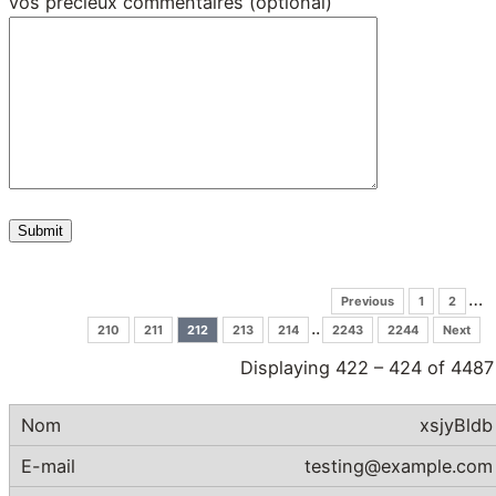
vos précieux commentaires (optional)
…
Previous
1
2
..
210
211
212
213
214
2243
2244
Next
Displaying 422 – 424 of 4487
xsjyBldb
testing@example.com