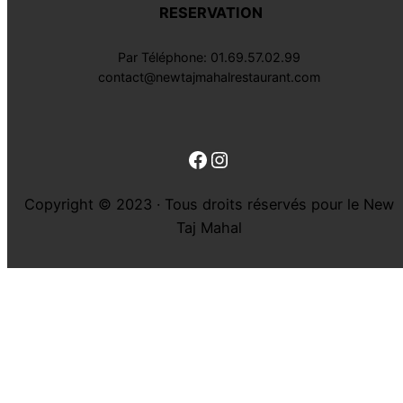
RESERVATION
Par Téléphone: 01.69.57.02.99
contact@newtajmahalrestaurant.com
Facebook
Instagram
Copyright © 2023 · Tous droits réservés pour le New
Taj Mahal