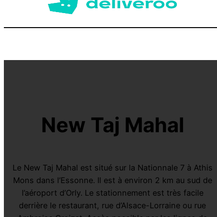
New Taj Mahal
Le New Taj Mahal est situé sur la Nationnale 7 à Athis
Mons dans l’Essonne. Il est à environ 2 km au sud de
l’aéroport d’Orly. Le stationnement est très facile
derrière le restaurant, rue d’Alsace-Lorraine ou rue