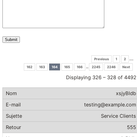
…
Previous
1
2
..
162
163
164
165
166
2245
2246
Next
Displaying 326 – 328 of 4492
xsjyBldb
testing@example.com
Service Clients
555