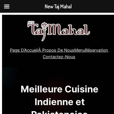
New Taj Mahal
Skip
to
content
Page D’Accueil
À Propos De Nous
Menu
Réservation
Contactez-Nous
Meilleure Cuisine
Indienne et