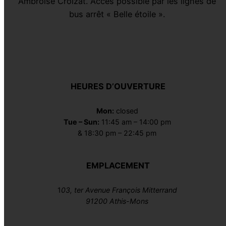
Ambroise Croizat. Accès possible par les lignes de
bus arrêt « Belle étoile ».
HEURES D’OUVERTURE
Mon:
closed
Tue – Sun:
11:45 am – 14:00 pm
& 18:30 pm – 22:45 pm
EMPLACEMENT
1
03, ter Avenue François Mitterrand
91200 Athis-Mons